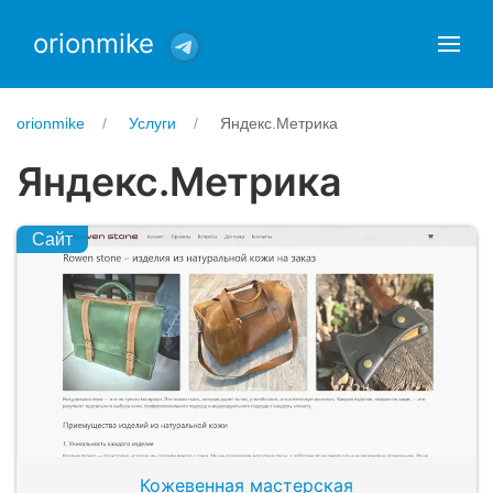
orionmike
orionmike
Услуги
Яндекс.Метрика
Яндекс.Метрика
Сайт
Кожевенная мастерская