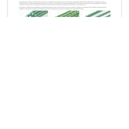
Композитные колышки
Сайт для реализации колышков из композита