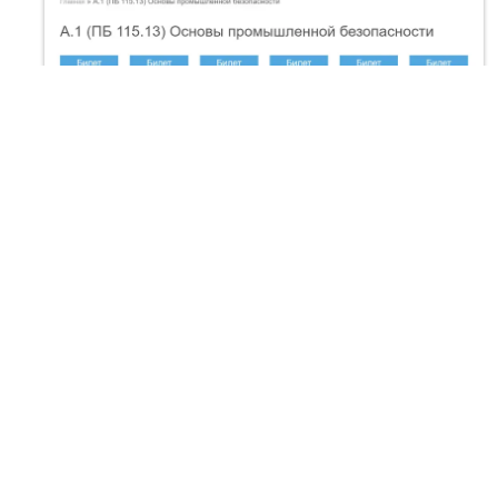
Сайт для самоподготовки к
аттестации Ростехнадзора
Сайт для подготовки к аттестации
Ростехнадзора.
Микросервисы, автоматизация, сайты
orionmike
|
Проекты
|
Делал
|
Опыт
|
Контакты