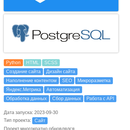
Python
HTML
SCSS
Создание сайта
Дизайн сайта
Наполнение контентом
SEO
Микроразметка
Яндекс.Метрика
Автоматизация
Обработка данных
Сбор данных
Работа с API
Дата запуска: 2023-09-30
Тип проекта:
Сайт
Проект многократно обновлялся