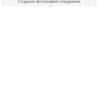
Создание фотографий сотрудников
контрольной комиссии
Фото
Фото композитной арматуры с
песчаным покрытием
Создание фотографий композитной арматуры с