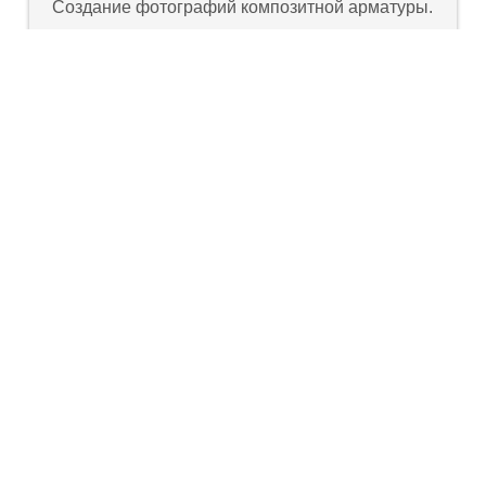
Создание фотографий композитной арматуры.
Фото
Фото мягких панелей
Создание фотографий мягких панелей для
сайта