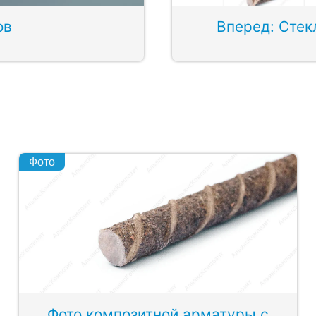
ов
Вперед: Стек
Фото
Фото композитной арматуры с