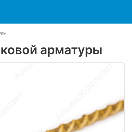
уры
иковой арматуры