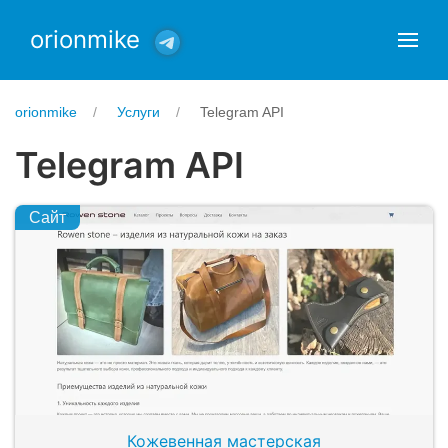
orionmike
orionmike
Услуги
Telegram API
Telegram API
Сайт
Кожевенная мастерская