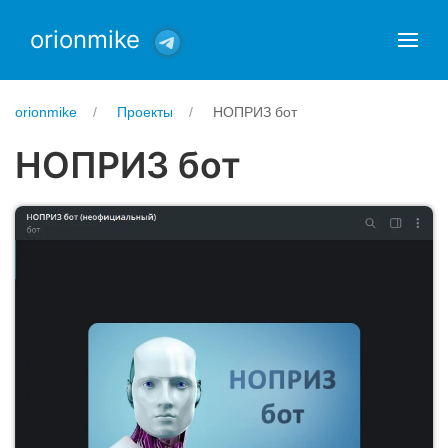
orionmike
orionmike
Проекты
НОПРИЗ бот
НОПРИЗ бот