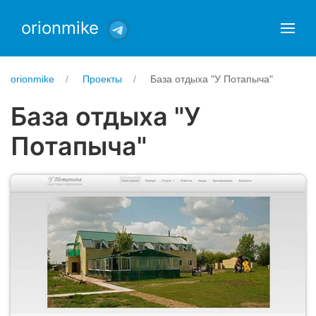
orionmike
orionmike
Проекты
База отдыха "У Потапыча"
База отдыха "У
Потапыча"